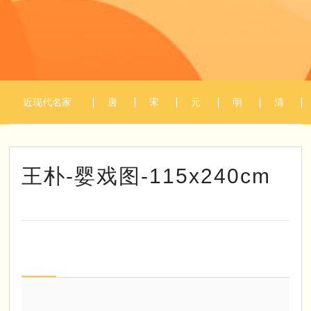
近现代名家
唐
宋
元
明
清
1
/
1
作品
代
代
代
代
代
王朴-婴戏图-115x240cm