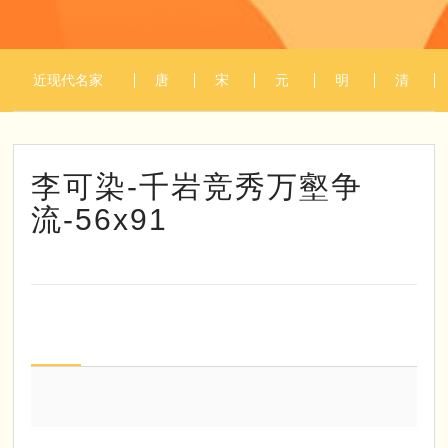
近现代名家
唐
宋
元
明
清
1
/
1
作品
代
代
代
代
代
李可染-千岩竞秀万壑争
流-56x91