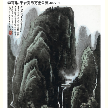
李可染-千岩竞秀万壑争流-56x91